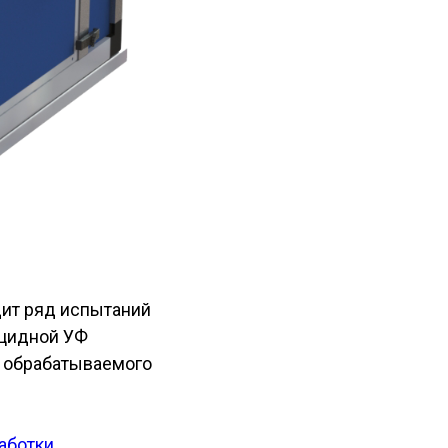
ит ряд испытаний
ицидной УФ
д обрабатываемого
аботки
,