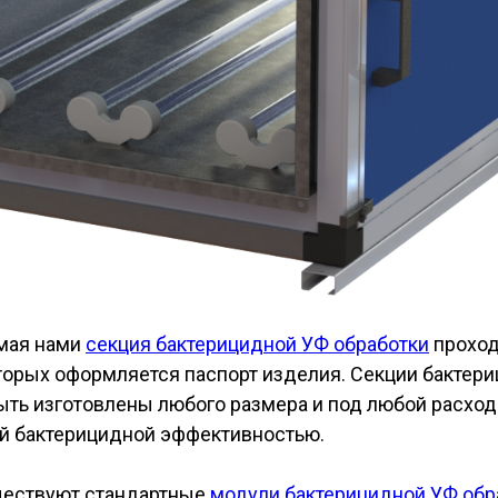
мая нами
секция бактерицидной УФ обработки
проход
оторых оформляется паспорт изделия. Секции бактер
быть изготовлены любого размера и под любой расхо
ой бактерицидной эффективностью.
ществуют стандартные
модули бактерицидной УФ обр