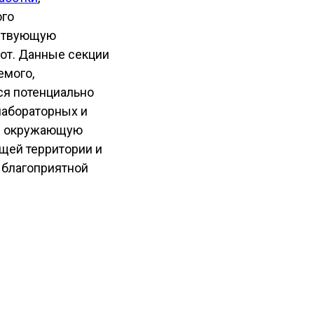
ого
ествующую
от. Данные секции
емого,
ся потенциально
лабораторных и
 в окружающую
щей территории и
 благоприятной