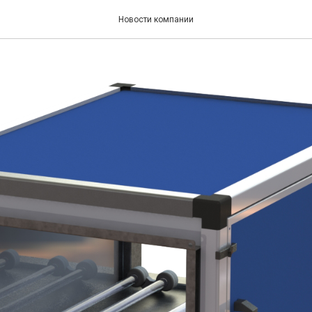
онструктивных решений 
Новости компании